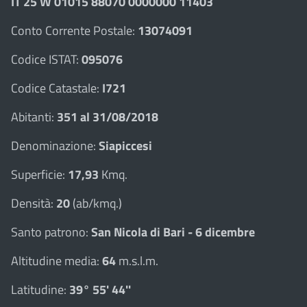
IT 25 W 01015 88070 0000000 11403
Conto Corrente Postale:
13074091
Codice ISTAT:
095076
Codice Catastale:
I721
Abitanti:
351 al 31/08/2018
Denominazione:
Siapiccesi
Superficie:
17,93
Kmq.
Densità:
20
(ab/kmq.)
Santo patrono:
San Nicola di Bari - 6 dicembre
Altitudine media:
64
m.s.l.m.
Latitudine:
39° 55' 44''