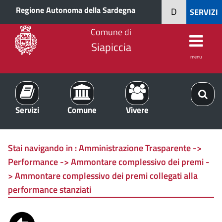
Regione Autonoma della Sardegna
D
SERVIZI
Comune di
Siapiccia
menu
Servizi
Comune
Vivere
Stai navigando in :
Amministrazione Trasparente ->
Performance -> Ammontare complessivo dei premi -
> Ammontare complessivo dei premi collegati alla
performance stanziati