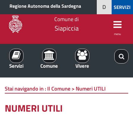
Regione Autonoma della Sardegna
D
SERVIZI
Comune di
Siapiccia
menu
Servizi
Comune
Vivere
Stai navigando in :
Il Comune > Numeri UTILI
NUMERI UTILI