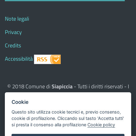
Note legali
Privacy
Credits
Accessibilità
© 2018 Comune di
Siapiccia
- Tutti i diritti riservati - I
contenuti del sito, testi e immagini sono di proprietà
Cookie
del Comune - CMS:
Città In Comune
Questo sito utilizza, nella versione per UTENTI CON
Questo sito utilizza cookie tecnici e, previo consenso,
cookie di profilazione. Cliccando sul tasto 'Accetta tutti'
DISLESSIA,
Biancoenero ®
, una font italiana ad Alta
si presta il consenso alla profilazione
Cookie policy
Leggibilità.