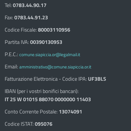
Tel:
0783.44.90.17
Fax:
0783.44.91.23
Codice Fiscale:
80003110956
Partita IVA:
00390130953
P.E.C.:
comune.siapiccia.or@legalmail.it
Email:
amministrativo@comune.siapiccia.or.it
Fatturazione Elettronica - Codice IPA:
UF3BLS
IBAN (per i vostri bonifici bancari):
IT 25 W 01015 88070 0000000 11403
Conto Corrente Postale:
13074091
Codice ISTAT:
095076