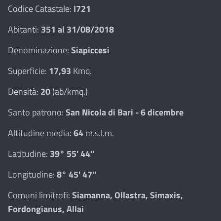
Codice Catastale:
I721
Abitanti:
351 al 31/08/2018
Denominazione:
Siapiccesi
Superficie:
17,93
Kmq.
Densità:
20
(ab/kmq.)
Santo patrono:
San Nicola di Bari - 6 dicembre
Altitudine media:
64
m.s.l.m.
Latitudine:
39° 55' 44''
Longitudine:
8° 45' 47''
Comuni limitrofi:
Siamanna, Ollastra, Simaxis,
Fordongianus, Allai