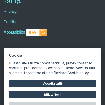
Note legali
Privacy
Credits
Accessibilità
© 2018 Comune di
Siapiccia
- Tutti i diritti riservati - I
Cookie
contenuti del sito, testi e immagini sono di proprietà
Questo sito utilizza cookie tecnici e, previo consenso,
del Comune - CMS:
Città In Comune
cookie di profilazione. Cliccando sul tasto 'Accetta tutti'
Questo sito utilizza, nella versione per UTENTI CON
si presta il consenso alla profilazione
Cookie policy
DISLESSIA,
Biancoenero ®
, una font italiana ad Alta
Accetta tutti
Leggibilità.
Valuta questo sito
Rifiuta Tutti
Dichiarazione di accessibilità