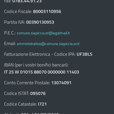
Fax:
0783.44.91.23
Codice Fiscale:
80003110956
Partita IVA:
00390130953
P.E.C.:
comune.siapiccia.or@legalmail.it
Email:
amministrativo@comune.siapiccia.or.it
Fatturazione Elettronica - Codice IPA:
UF3BLS
IBAN (per i vostri bonifici bancari):
IT 25 W 01015 88070 0000000 11403
Conto Corrente Postale:
13074091
Codice ISTAT:
095076
Codice Catastale:
I721