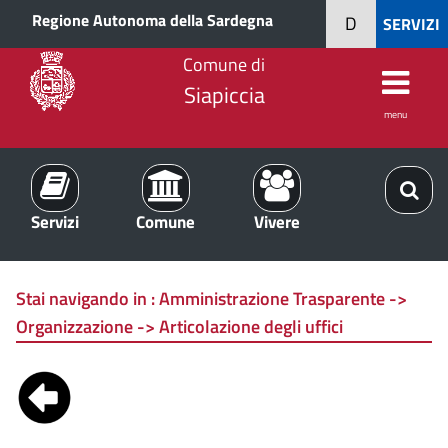
Regione Autonoma della Sardegna
D
SERVIZI
Comune di
Siapiccia
menu
Servizi
Comune
Vivere
Stai navigando in :
Amministrazione Trasparente ->
Organizzazione -> Articolazione degli uffici