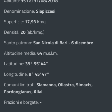
Abitanti:
351 al 31/08/2018
Denominazione:
Siapiccesi
Superficie:
17,93
Kmq.
Densità:
20
(ab/kmq.)
Santo patrono:
San Nicola di Bari - 6 dicembre
Altitudine media:
64
m.s.l.m.
Latitudine:
39° 55' 44''
Longitudine:
8° 45' 47''
Comuni limitrofi:
Siamanna, Ollastra, Simaxis,
Fordongianus, Allai
Frazioni e borgate:
-