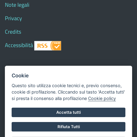
Note legali
Privacy
Credits
Accessibilità
© 2018 Comune di
Siapiccia
- Tutti i diritti riservati - I
Cookie
contenuti del sito, testi e immagini sono di proprietà
Questo sito utilizza cookie tecnici e, previo consenso,
del Comune - CMS:
Città In Comune
cookie di profilazione. Cliccando sul tasto 'Accetta tutti'
Questo sito utilizza, nella versione per UTENTI CON
si presta il consenso alla profilazione
Cookie policy
DISLESSIA,
Biancoenero ®
, una font italiana ad Alta
Accetta tutti
Leggibilità.
Valuta questo sito
Rifiuta Tutti
Dichiarazione di accessibilità