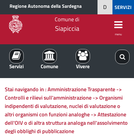
Regione Autonoma della Sardegna
D
SERVIZI
Comune di
Siapiccia
menu
Servizi
Comune
Vivere
Stai navigando in :
Amministrazione Trasparente ->
Controlli e rilievi sull'amministrazione -> Organismi
indipendenti di valutazione, nuclei di valutazione o
altri organismi con funzioni analoghe -> Attestazione
dell'OIV o di altra struttura analoga nell'assolvimento
degli obblighi di pubblicazione