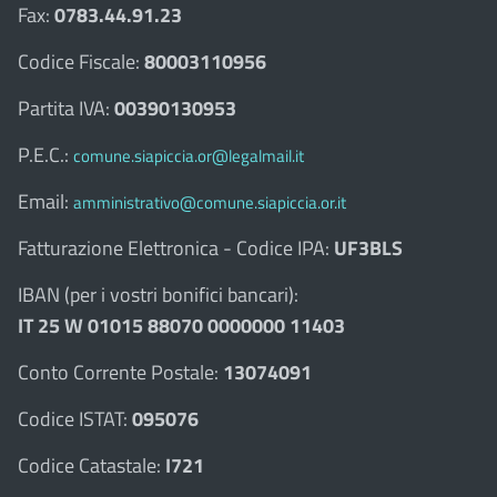
Fax:
0783.44.91.23
Codice Fiscale:
80003110956
Partita IVA:
00390130953
P.E.C.:
comune.siapiccia.or@legalmail.it
Email:
amministrativo@comune.siapiccia.or.it
Fatturazione Elettronica - Codice IPA:
UF3BLS
IBAN (per i vostri bonifici bancari):
IT 25 W 01015 88070 0000000 11403
Conto Corrente Postale:
13074091
Codice ISTAT:
095076
Codice Catastale:
I721