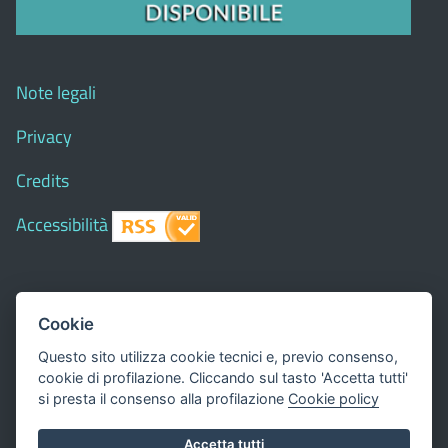
Note legali
Privacy
Credits
Accessibilità
© 2018 Comune di
Siapiccia
- Tutti i diritti riservati - I
Cookie
contenuti del sito, testi e immagini sono di proprietà
Questo sito utilizza cookie tecnici e, previo consenso,
del Comune - CMS:
Città In Comune
cookie di profilazione. Cliccando sul tasto 'Accetta tutti'
Questo sito utilizza, nella versione per UTENTI CON
si presta il consenso alla profilazione
Cookie policy
DISLESSIA,
Biancoenero ®
, una font italiana ad Alta
Accetta tutti