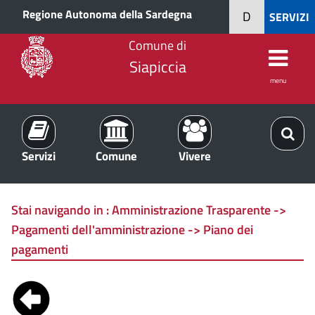
Regione Autonoma della Sardegna
D
SERVIZI
Comune di
Siapiccia
menu
Servizi
Comune
Vivere
Stai navigando in :
Amministrazione Trasparente ->
Pagamenti dell'amministrazione -> Piano dei
pagamenti