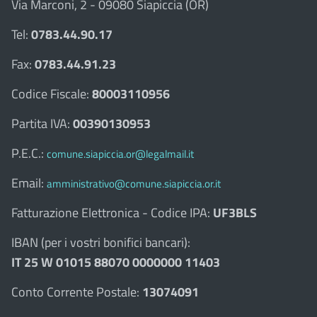
Via Marconi, 2 - 09080 Siapiccia (OR)
Tel:
0783.44.90.17
Fax:
0783.44.91.23
Codice Fiscale:
80003110956
Partita IVA:
00390130953
P.E.C.:
comune.siapiccia.or@legalmail.it
Email:
amministrativo@comune.siapiccia.or.it
Fatturazione Elettronica - Codice IPA:
UF3BLS
IBAN (per i vostri bonifici bancari):
IT 25 W 01015 88070 0000000 11403
Conto Corrente Postale:
13074091