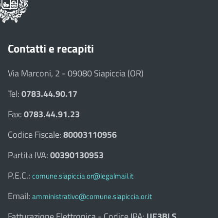
Contatti e recapiti
Via Marconi, 2 - 09080 Siapiccia (OR)
Tel:
0783.44.90.17
Fax:
0783.44.91.23
Codice Fiscale:
80003110956
Partita IVA:
00390130953
P.E.C.:
comune.siapiccia.or@legalmail.it
Email:
amministrativo@comune.siapiccia.or.it
Fatturazione Elettronica - Codice IPA:
UF3BLS