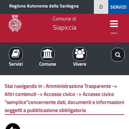
Regione Autonoma della Sardegna
D
SERVIZI
Comune di
Siapiccia
menu
Servizi
Comune
Vivere
Stai navigando in :
Amministrazione Trasparente ->
Altri contenuti -> Accesso civico -> Accesso civico
"semplice"concernente dati, documenti e informazioni
soggetti a pubblicazione obbligatoria