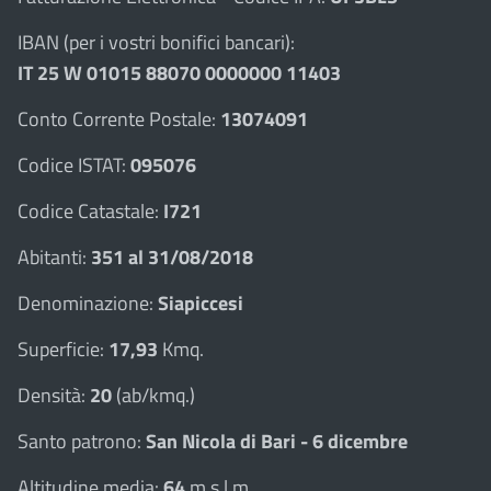
IBAN (per i vostri bonifici bancari):
IT 25 W 01015 88070 0000000 11403
Conto Corrente Postale:
13074091
Codice ISTAT:
095076
Codice Catastale:
I721
Abitanti:
351 al 31/08/2018
Denominazione:
Siapiccesi
Superficie:
17,93
Kmq.
Densità:
20
(ab/kmq.)
Santo patrono:
San Nicola di Bari - 6 dicembre
Altitudine media:
64
m.s.l.m.