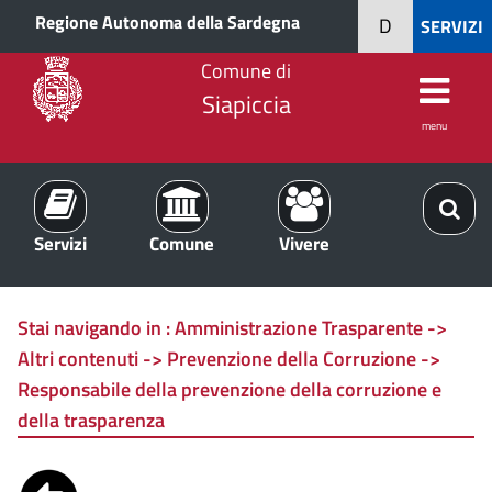
Regione Autonoma della Sardegna
D
SERVIZI
Comune di
Siapiccia
menu
Servizi
Comune
Vivere
Stai navigando in :
Amministrazione Trasparente ->
Altri contenuti -> Prevenzione della Corruzione ->
Responsabile della prevenzione della corruzione e
della trasparenza