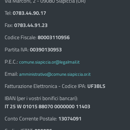
Via Marconi, 2 - 09080 Siapiccia (OR)
Tel:
0783.44.90.17
Fax:
0783.44.91.23
Codice Fiscale:
80003110956
Partita IVA:
00390130953
P.E.C.:
comune.siapiccia.or@legalmail.it
Email:
amministrativo@comune.siapiccia.or.it
Fatturazione Elettronica - Codice IPA:
UF3BLS
IBAN (per i vostri bonifici bancari):
IT 25 W 01015 88070 0000000 11403
Conto Corrente Postale:
13074091