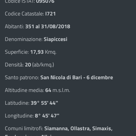
Codice ISTAT:
095076
Codice Catastale:
I721
Abitanti:
351 al 31/08/2018
Denominazione:
Siapiccesi
Superficie:
17,93
Kmq.
Densità:
20
(ab/kmq.)
Santo patrono:
San Nicola di Bari - 6 dicembre
Altitudine media:
64
m.s.l.m.
Latitudine:
39° 55' 44''
Longitudine:
8° 45' 47''
Comuni limitrofi:
Siamanna, Ollastra, Simaxis,