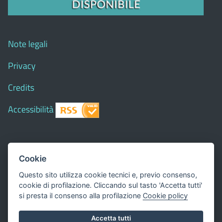
Note legali
Privacy
Credits
Accessibilità
© 2018 Comune di
Siapiccia
- Tutti i diritti riservati - I
Cookie
contenuti del sito, testi e immagini sono di proprietà
Questo sito utilizza cookie tecnici e, previo consenso,
del Comune - CMS:
Città In Comune
cookie di profilazione. Cliccando sul tasto 'Accetta tutti'
Questo sito utilizza, nella versione per UTENTI CON
si presta il consenso alla profilazione
Cookie policy
DISLESSIA,
Biancoenero ®
, una font italiana ad Alta
Accetta tutti