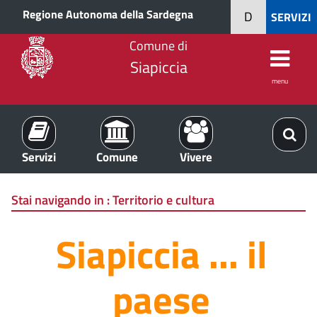
Regione Autonoma della Sardegna
D
SERVIZI
Comune di
Siapiccia
menu
Servizi
Comune
Vivere
Stai navigando in :
Territorio e cultura
Siapiccia ... il
paese