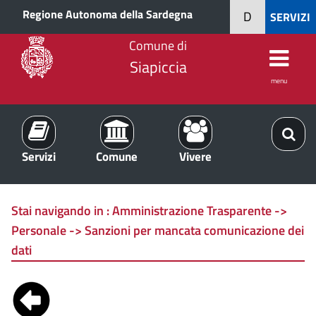
Regione Autonoma della Sardegna
D
SERVIZI
Comune di
Siapiccia
menu
Servizi
Comune
Vivere
Stai navigando in :
Amministrazione Trasparente ->
Personale -> Sanzioni per mancata comunicazione dei
dati