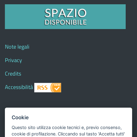
Note legali
Privacy
Credits
Accessibilità
© 2018 Comune di
Siapiccia
- Tutti i diritti riservati - I
Cookie
contenuti del sito, testi e immagini sono di proprietà
Questo sito utilizza cookie tecnici e, previo consenso,
del Comune - CMS:
Città In Comune
cookie di profilazione. Cliccando sul tasto 'Accetta tutti'