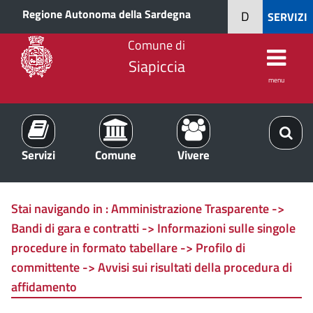
Regione Autonoma della Sardegna
D
SERVIZI
Comune di
Siapiccia
menu
Servizi
Comune
Vivere
Stai navigando in :
Amministrazione Trasparente ->
Bandi di gara e contratti -> Informazioni sulle singole
procedure in formato tabellare -> Profilo di
committente -> Avvisi sui risultati della procedura di
affidamento