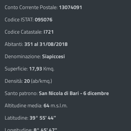
Conto Corrente Postale:
13074091
Codice ISTAT:
095076
Codice Catastale:
I721
Abitanti:
351 al 31/08/2018
Denominazione:
Siapiccesi
Superficie:
17,93
Kmq.
Densità:
20
(ab/kmq.)
Santo patrono:
San Nicola di Bari - 6 dicembre
Altitudine media:
64
m.s.l.m.
Latitudine:
39° 55' 44''
Longitudine:
8° 45' 47''