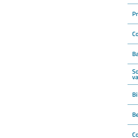
P
Co
Ba
So
va
Bi
Be
Co