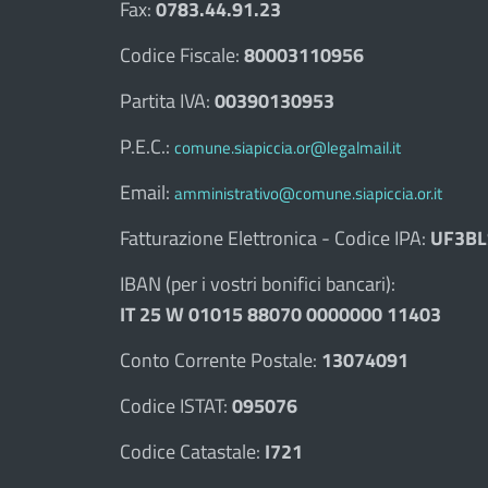
Fax:
0783.44.91.23
Codice Fiscale:
80003110956
Partita IVA:
00390130953
P.E.C.:
comune.siapiccia.or@legalmail.it
Email:
amministrativo@comune.siapiccia.or.it
Fatturazione Elettronica - Codice IPA:
UF3BL
IBAN (per i vostri bonifici bancari):
IT 25 W 01015 88070 0000000 11403
Conto Corrente Postale:
13074091
Codice ISTAT:
095076
Codice Catastale:
I721