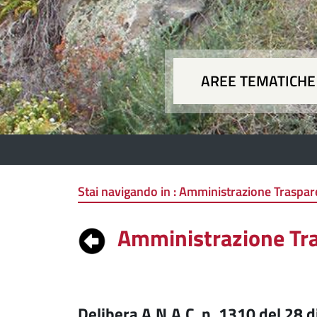
AREE TEMATICHE
Aree
Stai navigando in :
Amministrazione Traspare
Amministrazione Tr
Delibera A.N.A.C. n. 1310 del 28