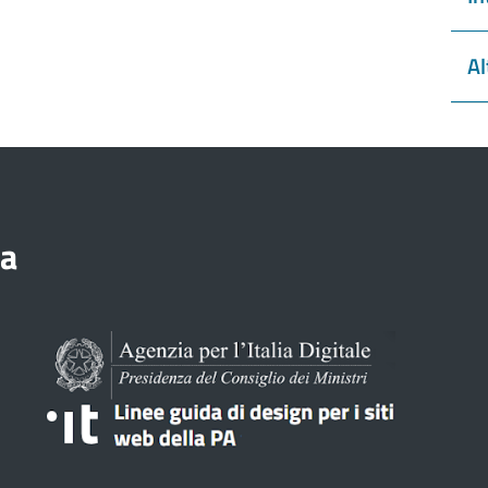
Al
ia