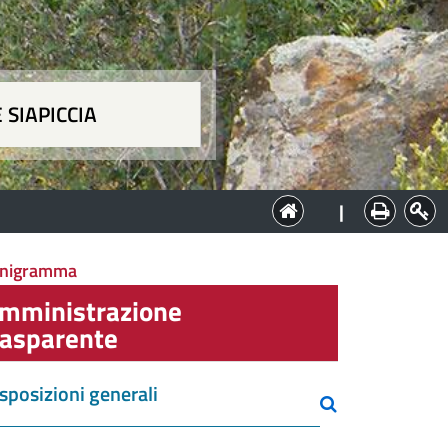
 SIAPICCIA
ia
|
ganigramma
mministrazione
rasparente
sposizioni generali