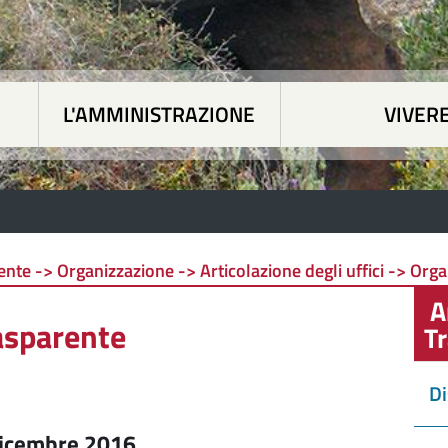
L'AMMINISTRAZIONE
VIVERE
 tematiche
|
L'Amministrazione
|
Vivere Siapicc
nte -> Organizzazione -> Articolazione degli uffici -> Or
A
asparente
T
Di
 dicembre 2016