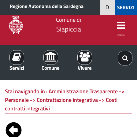
Regione Autonoma della Sardegna
D
SERVIZI
Comune di
Siapiccia
menu
Servizi
Comune
Vivere
Stai navigando in :
Amministrazione Trasparente ->
Personale -> Contrattazione integrativa -> Costi
contratti integrativi