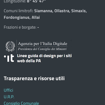
Longitudine:
8° 45' 47''
Comuni limitrofi:
Siamanna, Ollastra, Simaxis,
Fordongianus, Allai
Frazioni e borgate:
-
Trasparenza e risorse utili
Uffici
U.R.P.
Consiglio Comunale