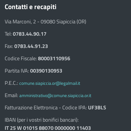
Contatti e recapiti
Via Marconi, 2 - 09080 Siapiccia (OR)
Tel:
0783.44.90.17
Fax:
0783.44.91.23
Codice Fiscale:
80003110956
Partita IVA:
00390130953
P.E.C.:
comune.siapiccia.or@legalmail.it
Email:
amministrativo@comune.siapiccia.or.it
Fatturazione Elettronica - Codice IPA:
UF3BLS
IBAN (per i vostri bonifici bancari):
IT 25 W 01015 88070 0000000 11403