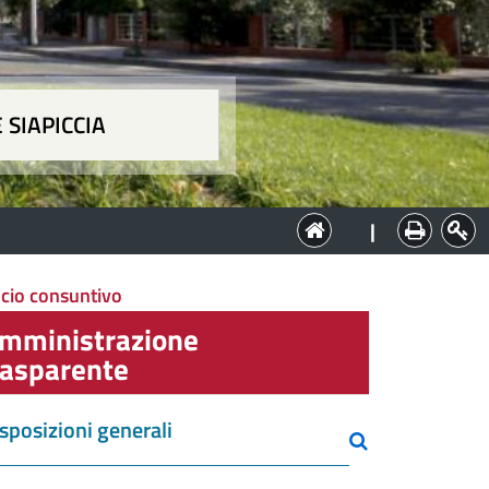
 SIAPICCIA
ia
|
ncio consuntivo
mministrazione
rasparente
sposizioni generali