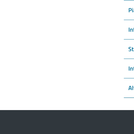
Pi
In
St
In
Al