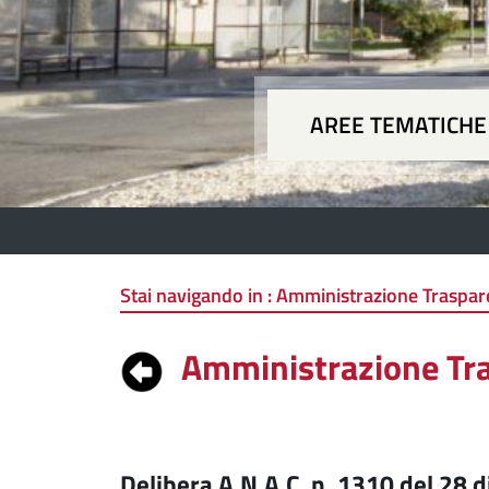
AREE TEMATICHE
Aree
Stai navigando in :
Amministrazione Trasparen
Amministrazione Tr
Delibera A.N.A.C. n. 1310 del 28