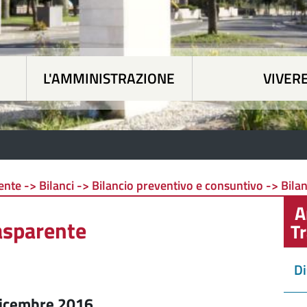
L'AMMINISTRAZIONE
VIVERE
 tematiche
|
L'Amministrazione
|
Vivere Siapicc
te -> Bilanci -> Bilancio preventivo e consuntivo -> Bila
A
asparente
T
Di
 dicembre 2016