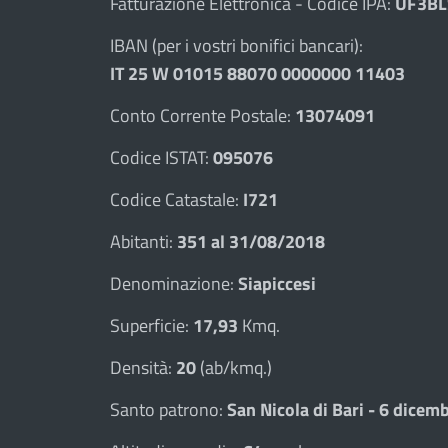
Fatturazione Elettronica - Codice IPA:
UF3BL
IBAN (per i vostri bonifici bancari):
IT 25 W 01015 88070 0000000 11403
Conto Corrente Postale:
13074091
Codice ISTAT:
095076
Codice Catastale:
I721
Abitanti:
351 al 31/08/2018
Denominazione:
Siapiccesi
Superficie:
17,93
Kmq.
Densità:
20
(ab/kmq.)
Santo patrono:
San Nicola di Bari - 6 dicem