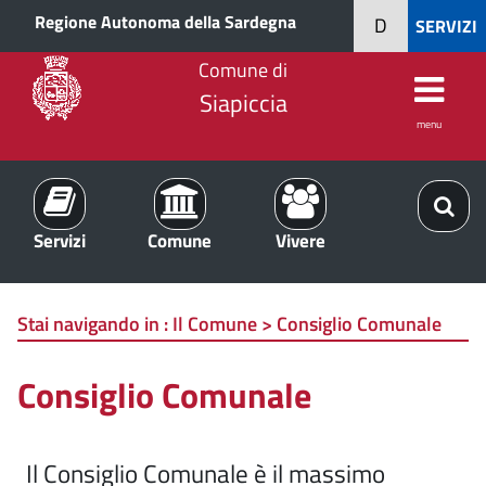
Regione Autonoma della Sardegna
D
SERVIZI
Comune di
Siapiccia
menu
Servizi
Comune
Vivere
Stai navigando in :
Il Comune > Consiglio Comunale
Consiglio Comunale
Il Consiglio Comunale è il massimo