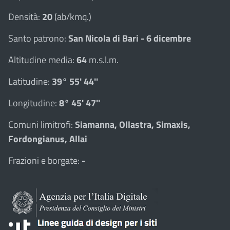
Densità:
20
(ab/kmq.)
Santo patrono:
San Nicola di Bari - 6 dicembre
Altitudine media:
64
m.s.l.m.
Latitudine:
39° 55' 44''
Longitudine:
8° 45' 47''
Comuni limitrofi:
Siamanna, Ollastra, Simaxis,
Fordongianus, Allai
Frazioni e borgate:
-