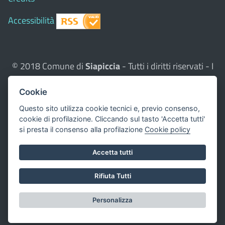
Accessibilità
© 2018 Comune di
Siapiccia
- Tutti i diritti riservati - I
contenuti del sito, testi e immagini sono di proprietà
Cookie
del Comune - CMS:
Città In Comune
Questo sito utilizza, nella versione per UTENTI CON
Questo sito utilizza cookie tecnici e, previo consenso,
cookie di profilazione. Cliccando sul tasto 'Accetta tutti'
DISLESSIA,
Biancoenero ®
, una font italiana ad Alta
si presta il consenso alla profilazione
Cookie policy
Leggibilità.
Valuta questo sito
Accetta tutti
Dichiarazione di accessibilità
Rifiuta Tutti
redatta il 16.05.2023
Personalizza
Impostazione cookie