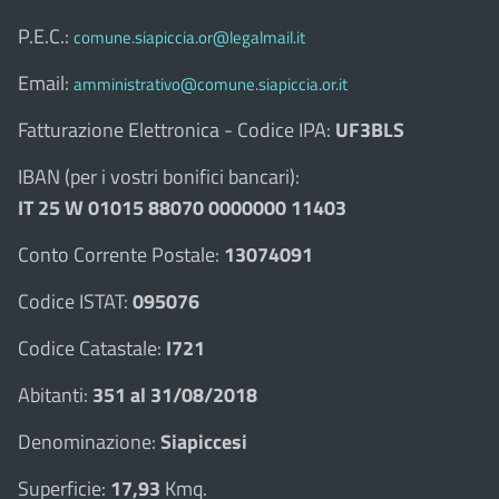
P.E.C.:
comune.siapiccia.or@legalmail.it
Email:
amministrativo@comune.siapiccia.or.it
Fatturazione Elettronica - Codice IPA:
UF3BLS
IBAN (per i vostri bonifici bancari):
IT 25 W 01015 88070 0000000 11403
Conto Corrente Postale:
13074091
Codice ISTAT:
095076
Codice Catastale:
I721
Abitanti:
351 al 31/08/2018
Denominazione:
Siapiccesi
Superficie:
17,93
Kmq.