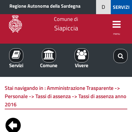
Regione Autonoma della Sardegna
D
SERVIZI
Comune di
Siapiccia
menu
Servizi
Comune
Vivere
Stai navigando in :
Amministrazione Trasparente ->
Personale -> Tassi di assenza -> Tassi di assenza anno
2016