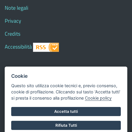
Note legali
Privacy
Credits
Accessibilità
© 2018 Comune di
Siapiccia
- Tutti i diritti riservati - I
Cookie
contenuti del sito, testi e immagini sono di proprietà
Questo sito utilizza cookie tecnici e, previo consenso,
del Comune - CMS:
Città In Comune
cookie di profilazione. Cliccando sul tasto 'Accetta tutti'
Questo sito utilizza, nella versione per UTENTI CON
si presta il consenso alla profilazione
Cookie policy
DISLESSIA,
Biancoenero ®
, una font italiana ad Alta
Accetta tutti
Leggibilità.
Valuta questo sito
Rifiuta Tutti