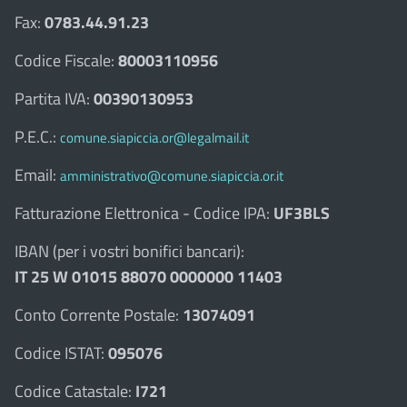
Fax:
0783.44.91.23
Codice Fiscale:
80003110956
Partita IVA:
00390130953
P.E.C.:
comune.siapiccia.or@legalmail.it
Email:
amministrativo@comune.siapiccia.or.it
Fatturazione Elettronica - Codice IPA:
UF3BLS
IBAN (per i vostri bonifici bancari):
IT 25 W 01015 88070 0000000 11403
Conto Corrente Postale:
13074091
Codice ISTAT:
095076
Codice Catastale:
I721