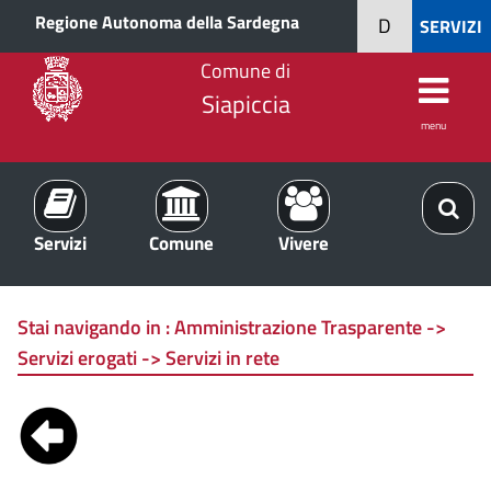
Regione Autonoma della Sardegna
D
SERVIZI
Comune di
Siapiccia
menu
Servizi
Comune
Vivere
Stai navigando in :
Amministrazione Trasparente ->
Servizi erogati -> Servizi in rete