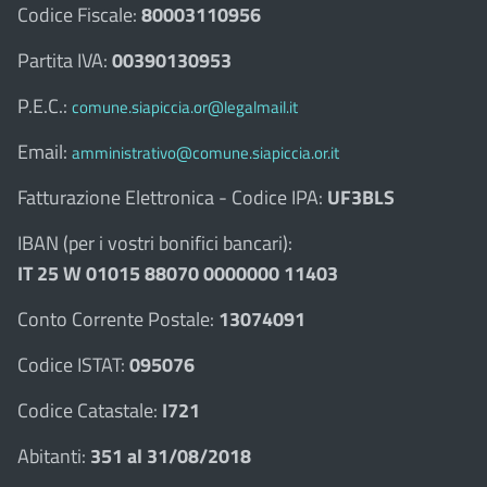
Codice Fiscale:
80003110956
Partita IVA:
00390130953
P.E.C.:
comune.siapiccia.or@legalmail.it
Email:
amministrativo@comune.siapiccia.or.it
Fatturazione Elettronica - Codice IPA:
UF3BLS
IBAN (per i vostri bonifici bancari):
IT 25 W 01015 88070 0000000 11403
Conto Corrente Postale:
13074091
Codice ISTAT:
095076
Codice Catastale:
I721
Abitanti:
351 al 31/08/2018