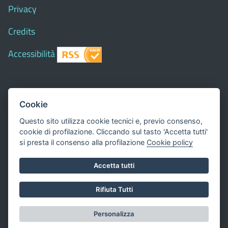
Privacy
Credits
Accessibilità
© 2018 Comune di
Siapiccia
- Tutti i diritti riservati - I
Cookie
contenuti del sito, testi e immagini sono di proprietà
Questo sito utilizza cookie tecnici e, previo consenso,
del Comune - CMS:
Città In Comune
cookie di profilazione. Cliccando sul tasto 'Accetta tutti'
Questo sito utilizza, nella versione per UTENTI CON
si presta il consenso alla profilazione
Cookie policy
DISLESSIA,
Biancoenero ®
, una font italiana ad Alta
Accetta tutti
Leggibilità.
Valuta questo sito
Rifiuta Tutti
Dichiarazione di accessibilità
Personalizza
redatta il 16.05.2023