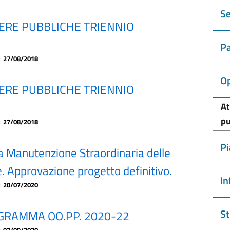
Se
RE PUBBLICHE TRIENNIO
Pa
a:
27/08/2018
Op
RE PUBBLICHE TRIENNIO
At
pu
a:
27/08/2018
Pi
a Manutenzione Straordinaria delle
. Approvazione progetto definitivo.
In
a:
20/07/2020
St
RAMMA OO.PP. 2020-22