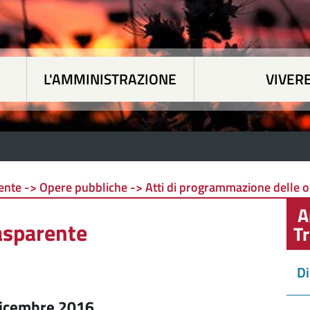
L'AMMINISTRAZIONE
VIVERE
 tematiche
|
L'Amministrazione
|
Vivere Siapicc
nte -> Opere pubbliche -> Atti di programmazione delle 
A
asparente
T
Di
 dicembre 2016