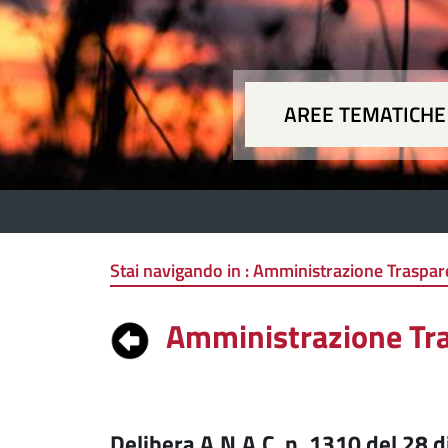
AREE TEMATICHE
Aree
Stai navigando in :
Amministrazione Traspare
Amministrazione Tr
Delibera A.N.A.C. n. 1310 del 28