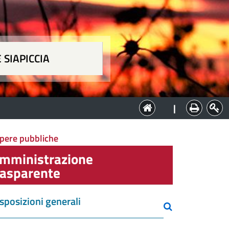
 SIAPICCIA
ia
|
opere pubbliche
mministrazione
rasparente
sposizioni generali