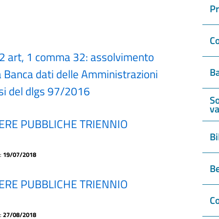
P
Co
2 art, 1 comma 32: assolvimento
Ba
 Banca dati delle Amministrazioni
si del dlgs 97/2016
So
va
RE PUBBLICHE TRIENNIO
Bi
a:
19/07/2018
Be
RE PUBBLICHE TRIENNIO
Co
a:
27/08/2018