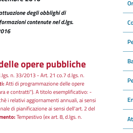
Or
'attuazione degli obblighi di
formazioni contenute nel d.lgs.
Co
2016
Pe
Ba
delle opere pubbliche
d.lgs. n. 33/2013 - Art. 21 co.7 d.lgs. n.
P
i:
Atti di programmazione delle opere
a e contratti"). A titolo esemplificativo: -
En
è i relativi aggiornamenti annuali, ai sensi
le di pianificazione ai sensi dell'art. 2 del
mento:
Tempestivo (ex art. 8, d.lgs. n.
At