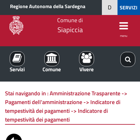
Regione Autonoma della Sardegna
D
SERVIZI
Comune di
Siapiccia
menu
Servizi
Comune
Vivere
Stai navigando in :
Amministrazione Trasparente ->
Pagamenti dell'amministrazione -> Indicatore di
tempestività dei pagamenti -> Indicatore di
tempestività dei pagamenti