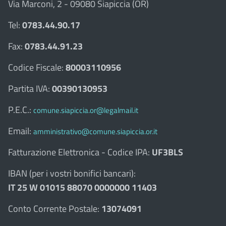
Via Marconi, 2 - 09080 Siapiccia (OR)
Tel:
0783.44.90.17
Fax:
0783.44.91.23
Codice Fiscale:
80003110956
Partita IVA:
00390130953
P.E.C.:
comune.siapiccia.or@legalmail.it
Email:
amministrativo@comune.siapiccia.or.it
Fatturazione Elettronica - Codice IPA:
UF3BLS
IBAN (per i vostri bonifici bancari):
IT 25 W 01015 88070 0000000 11403
Conto Corrente Postale:
13074091