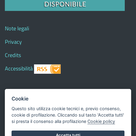
Note legali
Privacy
Credits
Accessibilità
© 2018 Comune di
Siapiccia
- Tutti i diritti riservati - I
Cookie
contenuti del sito, testi e immagini sono di proprietà
Questo sito utilizza cookie tecnici e, previo consenso,
del Comune - CMS:
Città In Comune
cookie di profilazione. Cliccando sul tasto 'Accetta tutti'
Questo sito utilizza, nella versione per UTENTI CON
si presta il consenso alla profilazione
Cookie policy
DISLESSIA,
Biancoenero ®
, una font italiana ad Alta
Accetta tutti