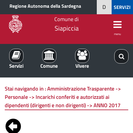
Regione Autonoma della Sardegna
D
SERVIZI
Comune di
Siapiccia
menu
Servizi
Comune
Vivere
Stai navigando in :
Amministrazione Trasparente ->
Personale -> Incarichi conferiti e autorizzati ai
dipendenti (dirigenti e non dirigenti) -> ANNO 2017