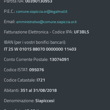
Partita IVA:
00390130953
P.E.C.:
comune.siapiccia.or@legalmail.it
Email:
amministrativo@comune.siapiccia.or.it
Fatturazione Elettronica - Codice IPA:
UF3BLS
IBAN (per i vostri bonifici bancari):
IT 25 W 01015 88070 0000000 11403
Conto Corrente Postale:
13074091
Codice ISTAT:
095076
Codice Catastale:
I721
Abitanti:
351 al 31/08/2018
Denominazione:
Siapiccesi