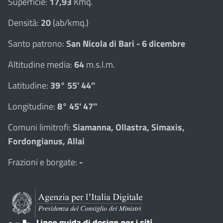
Superficie:
17,93
Kmq.
Densità:
20
(ab/kmq.)
Santo patrono:
San Nicola di Bari - 6 dicembre
Altitudine media:
64
m.s.l.m.
Latitudine:
39° 55' 44''
Longitudine:
8° 45' 47''
Comuni limitrofi:
Siamanna, Ollastra, Simaxis,
Fordongianus, Allai
Frazioni e borgate:
-