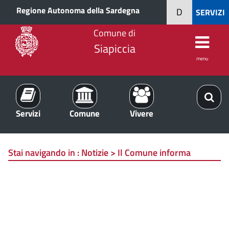
Regione Autonoma della Sardegna
D
SERVIZI
Comune di
Siapiccia
menu
Servizi
Comune
Vivere
Stai navigando in :
Notizie > Il Comune informa