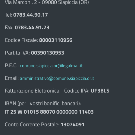
Via Marconi, 2 - 09080 Siapiccia (OR)
Tel:
0783.44.90.17
Fax:
0783.44.91.23
Codice Fiscale:
80003110956
Partita IVA:
00390130953
P.E.C.:
comune.siapiccia.or@legalmail.it
Email:
amministrativo@comune.siapiccia.or.it
Fatturazione Elettronica - Codice IPA:
UF3BLS
IBAN (per i vostri bonifici bancari):
IT 25 W 01015 88070 0000000 11403
Conto Corrente Postale:
13074091