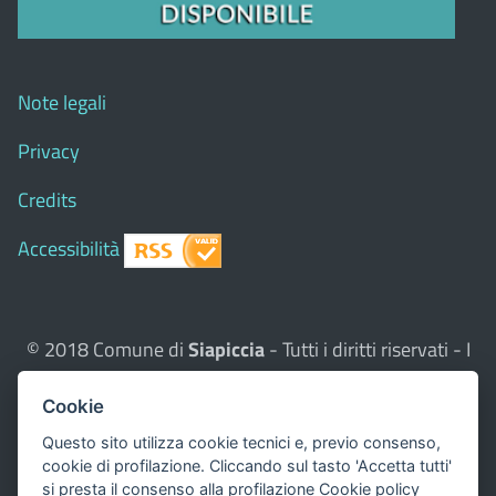
Note legali
Privacy
Credits
Accessibilità
© 2018 Comune di
Siapiccia
- Tutti i diritti riservati - I
contenuti del sito, testi e immagini sono di proprietà
Cookie
del Comune - CMS:
Città In Comune
Questo sito utilizza, nella versione per UTENTI CON
Questo sito utilizza cookie tecnici e, previo consenso,
cookie di profilazione. Cliccando sul tasto 'Accetta tutti'
DISLESSIA,
Biancoenero ®
, una font italiana ad Alta
si presta il consenso alla profilazione
Cookie policy