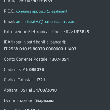
Partita IVA:
00390130953
P.E.C.:
comune.siapiccia.or@legalmail.it
Email:
amministrativo@comune.siapiccia.or.it
Fatturazione Elettronica - Codice IPA:
UF3BLS
IBAN (per i vostri bonifici bancari):
IT 25 W 01015 88070 0000000 11403
Conto Corrente Postale:
13074091
Codice ISTAT:
095076
Codice Catastale:
I721
Abitanti:
351 al 31/08/2018
Denominazione:
Siapiccesi