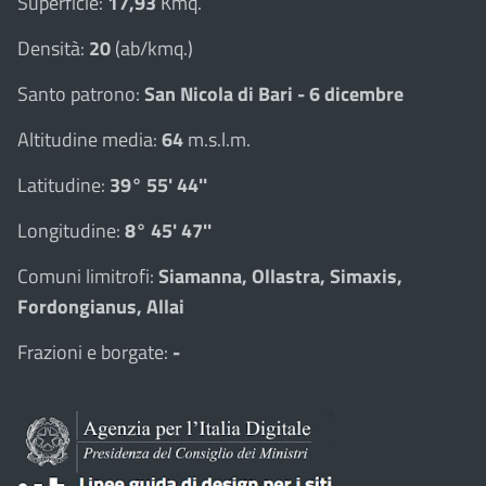
Superficie:
17,93
Kmq.
Densità:
20
(ab/kmq.)
Santo patrono:
San Nicola di Bari - 6 dicembre
Altitudine media:
64
m.s.l.m.
Latitudine:
39° 55' 44''
Longitudine:
8° 45' 47''
Comuni limitrofi:
Siamanna, Ollastra, Simaxis,
Fordongianus, Allai
Frazioni e borgate:
-