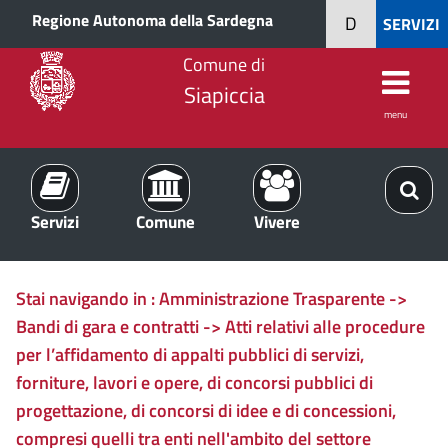
Regione Autonoma della Sardegna
D
SERVIZI
Comune di
Siapiccia
menu
Servizi
Comune
Vivere
Stai navigando in :
Amministrazione Trasparente ->
Bandi di gara e contratti -> Atti relativi alle procedure
per l’affidamento di appalti pubblici di servizi,
forniture, lavori e opere, di concorsi pubblici di
progettazione, di concorsi di idee e di concessioni,
compresi quelli tra enti nell'ambito del settore