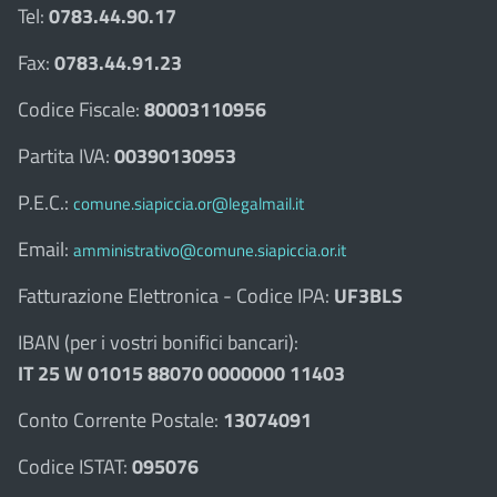
Tel:
0783.44.90.17
Fax:
0783.44.91.23
Codice Fiscale:
80003110956
Partita IVA:
00390130953
P.E.C.:
comune.siapiccia.or@legalmail.it
Email:
amministrativo@comune.siapiccia.or.it
Fatturazione Elettronica - Codice IPA:
UF3BLS
IBAN (per i vostri bonifici bancari):
IT 25 W 01015 88070 0000000 11403
Conto Corrente Postale:
13074091
Codice ISTAT:
095076