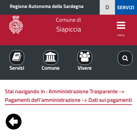
Regione Autonoma della Sardegna
D
SERVIZI
Comune di
Siapiccia
menu
Servizi
Comune
Vivere
Stai navigando in :
Amministrazione Trasparente ->
Pagamenti dell'amministrazione -> Dati sui pagamenti