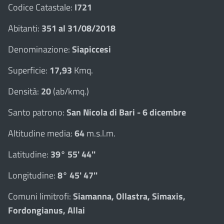
Codice Catastale:
I721
Abitanti:
351 al 31/08/2018
Denominazione:
Siapiccesi
Superficie:
17,93
Kmq.
Densità:
20
(ab/kmq.)
Santo patrono:
San Nicola di Bari - 6 dicembre
Altitudine media:
64
m.s.l.m.
Latitudine:
39° 55' 44''
Longitudine:
8° 45' 47''
Comuni limitrofi:
Siamanna, Ollastra, Simaxis,
Fordongianus, Allai