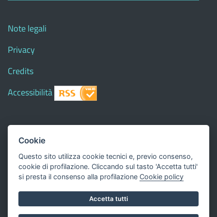
Note legali
Privacy
Credits
Accessibilità
© 2018 Comune di
Siapiccia
- Tutti i diritti riservati - I
Cookie
contenuti del sito, testi e immagini sono di proprietà
Questo sito utilizza cookie tecnici e, previo consenso,
del Comune - CMS:
Città In Comune
cookie di profilazione. Cliccando sul tasto 'Accetta tutti'
Questo sito utilizza, nella versione per UTENTI CON
si presta il consenso alla profilazione
Cookie policy
DISLESSIA,
Biancoenero ®
, una font italiana ad Alta
Accetta tutti
Leggibilità.