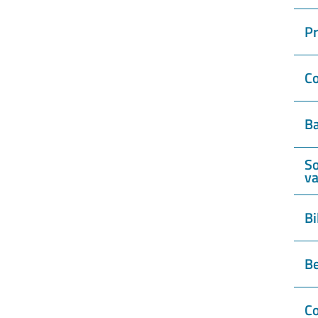
P
Co
Ba
So
va
Bi
Be
Co