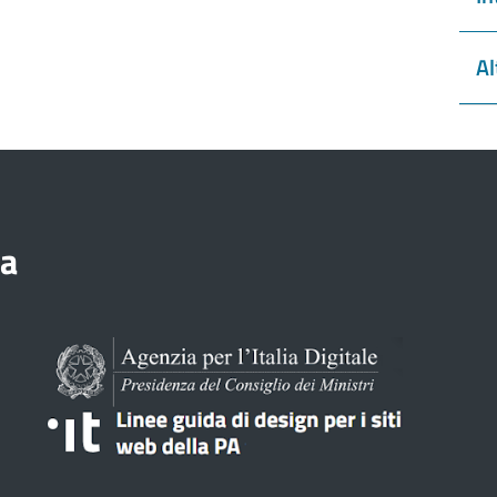
Al
ia