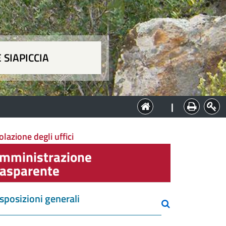
 SIAPICCIA
ia
|
lazione degli uffici
mministrazione
rasparente
sposizioni generali