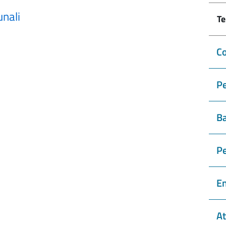
unali
Te
Co
Pe
Ba
P
En
At