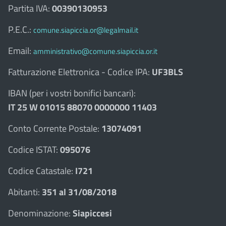
Partita IVA:
00390130953
P.E.C.:
comune.siapiccia.or@legalmail.it
Email:
amministrativo@comune.siapiccia.or.it
Fatturazione Elettronica - Codice IPA:
UF3BLS
IBAN (per i vostri bonifici bancari):
IT 25 W 01015 88070 0000000 11403
Conto Corrente Postale:
13074091
Codice ISTAT:
095076
Codice Catastale:
I721
Abitanti:
351 al 31/08/2018
Denominazione:
Siapiccesi