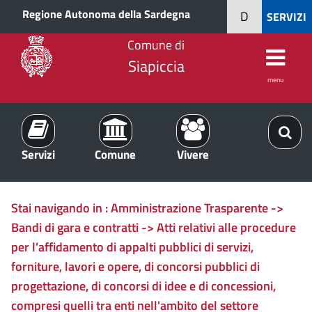
Regione Autonoma della Sardegna
D
SERVIZI
Comune di
Siapiccia
menu
Servizi
Comune
Vivere
Stai navigando in :
Amministrazione Trasparente ->
Bandi di gara e contratti -> Atti relativi alle procedure
per l’affidamento di appalti pubblici di servizi,
forniture, lavori e opere, di concorsi pubblici di
progettazione, di concorsi di idee e di concessioni,
compresi quelli tra enti nell'ambito del settore