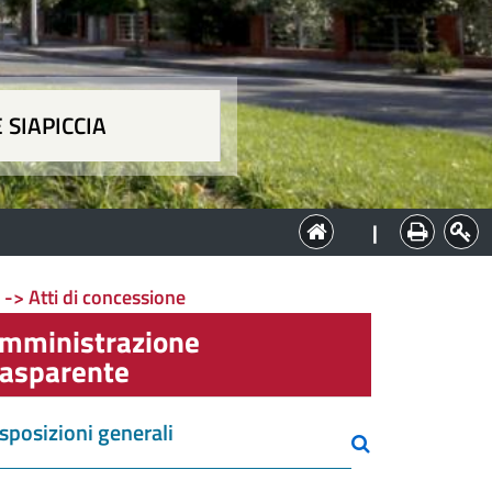
 SIAPICCIA
ia
|
 -> Atti di concessione
mministrazione
rasparente
sposizioni generali