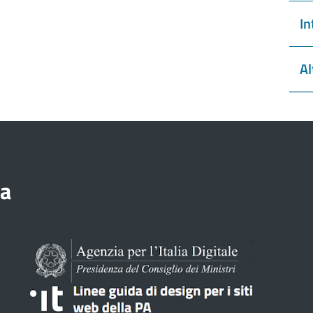
In
Al
ia