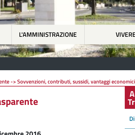
L'AMMINISTRAZIONE
VIVERE
 tematiche
|
L'Amministrazione
|
Vivere Siapicc
te -> Sovvenzioni, contributi, sussidi, vantaggi economici
A
asparente
T
Di
 dicembre 2016