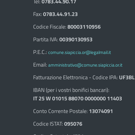
Tel:
0783.44.90.17
Fax:
0783.44.91.23
Codice Fiscale:
80003110956
Partita IVA:
00390130953
P.E.C.:
comune.siapiccia.or@legalmail.it
Email:
amministrativo@comune.siapiccia.or.it
Fatturazione Elettronica - Codice IPA:
UF3BL
IBAN (per i vostri bonifici bancari):
IT 25 W 01015 88070 0000000 11403
Conto Corrente Postale:
13074091
Codice ISTAT:
095076