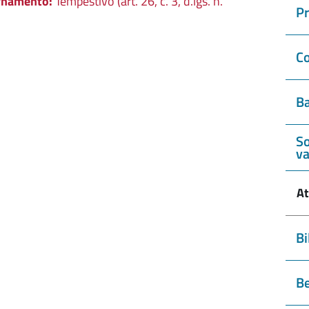
rnamento:
Tempestivo (art. 26, c. 3, d.lgs. n.
P
Co
Ba
So
va
At
Bi
Be