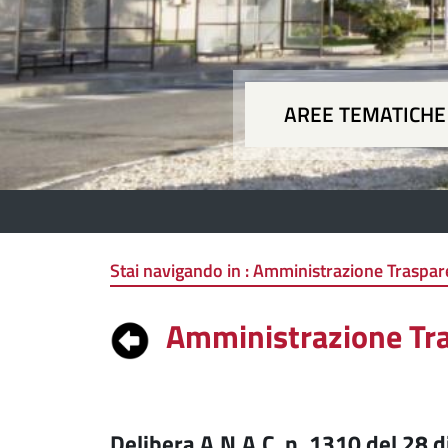
AREE TEMATICHE
Aree
Stai navigando in :
Amministrazione Trasparen
Amministrazione Tr
Delibera A.N.A.C. n. 1310 del 28