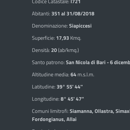
Codice Catastale:
I721
Abitanti:
351 al 31/08/2018
Denominazione:
Siapiccesi
Superficie:
17,93
Kmq.
Densità:
20
(ab/kmq.)
Santo patrono:
San Nicola di Bari - 6 dicem
Altitudine media:
64
m.s.l.m.
Latitudine:
39° 55' 44''
Longitudine:
8° 45' 47''
Comuni limitrofi:
Siamanna, Ollastra, Simax
Fordongianus, Allai