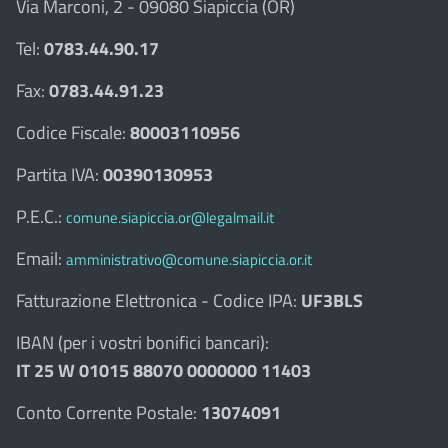
Via Marconi, 2 - 09080 Siapiccia (OR)
Tel:
0783.44.90.17
Fax:
0783.44.91.23
Codice Fiscale:
80003110956
Partita IVA:
00390130953
P.E.C.:
comune.siapiccia.or@legalmail.it
Email:
amministrativo@comune.siapiccia.or.it
Fatturazione Elettronica - Codice IPA:
UF3BLS
IBAN (per i vostri bonifici bancari):
IT 25 W 01015 88070 0000000 11403
Conto Corrente Postale:
13074091