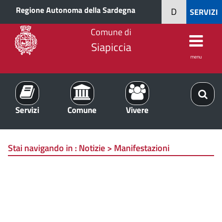
Regione Autonoma della Sardegna
D
SERVIZI
Comune di
Siapiccia
menu
Servizi
Comune
Vivere
Stai navigando in :
Notizie > Manifestazioni