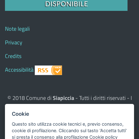
Note legali
Privacy
Credits
Accessibilità
© 2018 Comune di
Siapiccia
- Tutti i diritti riservati - I
contenuti del sito, testi e immagini sono di proprietà
Cookie
del Comune - CMS:
Città In Comune
Questo sito utilizza, nella versione per UTENTI CON
Questo sito utilizza cookie tecnici e, previo consenso,
cookie di profilazione. Cliccando sul tasto 'Accetta tutti'
DISLESSIA,
Biancoenero ®
, una font italiana ad Alta
si presta il consenso alla profilazione
Cookie policy