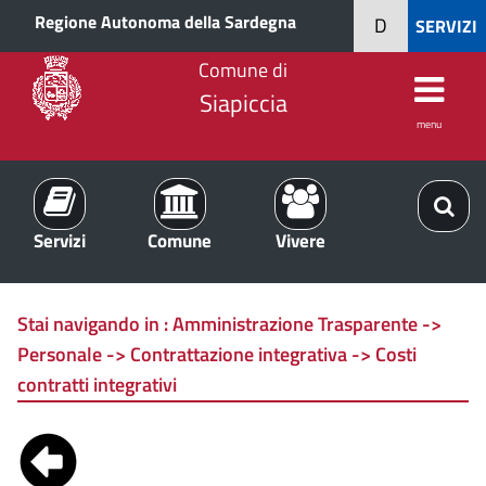
Regione Autonoma della Sardegna
D
SERVIZI
Comune di
Siapiccia
menu
Servizi
Comune
Vivere
Stai navigando in :
Amministrazione Trasparente ->
Personale -> Contrattazione integrativa -> Costi
contratti integrativi