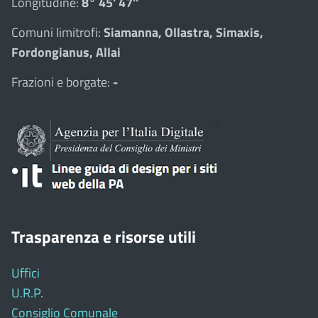
Longitudine:
8° 45' 47''
Comuni limitrofi:
Siamanna, Ollastra, Simaxis,
Fordongianus, Allai
Frazioni e borgate:
-
Trasparenza e risorse utili
Uffici
U.R.P.
Consiglio Comunale