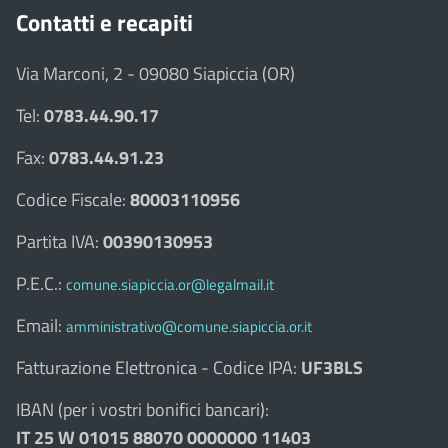
Contatti e recapiti
Via Marconi, 2 - 09080 Siapiccia (OR)
Tel:
0783.44.90.17
Fax:
0783.44.91.23
Codice Fiscale:
80003110956
Partita IVA:
00390130953
P.E.C.:
comune.siapiccia.or@legalmail.it
Email:
amministrativo@comune.siapiccia.or.it
Fatturazione Elettronica - Codice IPA:
UF3BLS
IBAN (per i vostri bonifici bancari):
IT 25 W 01015 88070 0000000 11403