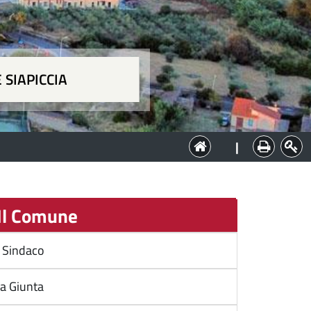
 SIAPICCIA
ia
|
l Comune
l Sindaco
a Giunta