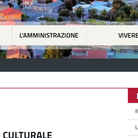
L'AMMINISTRAZIONE
VIVERE
 tematiche
|
L'Amministrazione
|
Vivere Siapicc
I
I
L
- CULTURALE