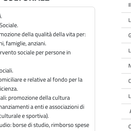
I
i.
L
Sociale.
omozione della qualità della vita per:
G
i, famiglie, anziani.
L
tervento sociale per persone in
N
ciali.
miciliare e relative al fondo per la
C
icienza.
L
rali: promozione della cultura
inanziamenti a enti e associazioni di
A
lturale e sportiva).
studio: borse di studio, rimborso spese
O