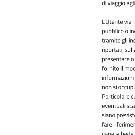
di viaggio agl
L'Utente vien
pubblico o in
tramite gli in
riportati, sul
presentare o i
fornito il mo
informazioni 
non si occupi
Particolare c
eventuali sca
siano previst
fare riferime
varie schede 