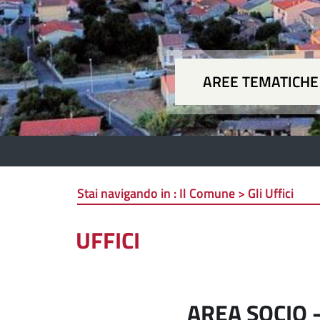
AREE TEMATICHE
Aree
Stai navigando in :
Il Comune > Gli Uffici
UFFICI
AREA SOCIO 