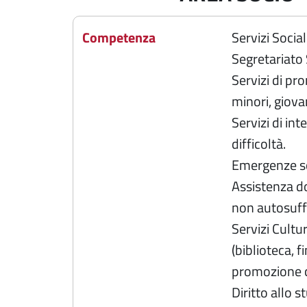
Competenza
Servizi Social
Segretariato 
Servizi di pr
minori, giovan
Servizi di in
difficoltà.
Emergenze so
Assistenza do
non autosuff
Servizi Cultu
(biblioteca, f
promozione cu
Diritto allo 