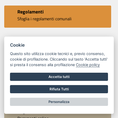
Regolamenti
Sfoglia i regolamenti comunali
Modulistica
Cookie
Consulta la modulistica suddivisa per Uffici
Questo sito utilizza cookie tecnici e, previo consenso,
cookie di profilazione. Cliccando sul tasto 'Accetta tutti'
si presta il consenso alla profilazione
Cookie policy
Numeri utili
Accetta tutti
Rubrica dei numeri di pubblica utilità
Rifiuta Tutti
Personalizza
PagoPa