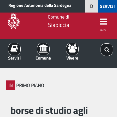
Regione Autonoma della Sardegna
D
SERVIZI
Comune di
Siapiccia
menu
Servizi
Comune
Vivere
IN
PRIMO PIANO
borse di studio agli