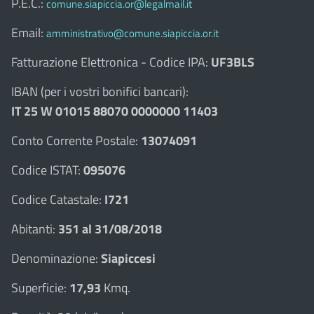
P.E.C.:
comune.siapiccia.or@legalmail.it
Email:
amministrativo@comune.siapiccia.or.it
Fatturazione Elettronica - Codice IPA:
UF3BLS
IBAN (per i vostri bonifici bancari):
IT 25 W 01015 88070 0000000 11403
Conto Corrente Postale:
13074091
Codice ISTAT:
095076
Codice Catastale:
I721
Abitanti:
351 al 31/08/2018
Denominazione:
Siapiccesi
Superficie:
17,93
Kmq.