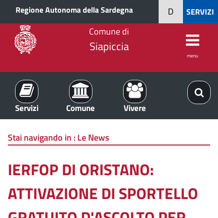
Regione Autonoma della Sardegna
D
SERVIZI
Comune di
Siapiccia
menu
Servizi
Comune
Vivere
Stai navigando in :
Le News
IERFOP DI ORISTANO:
ATTIVAZIONE DI SPORTELLO
GRATUITO D'ASCOLTO PER