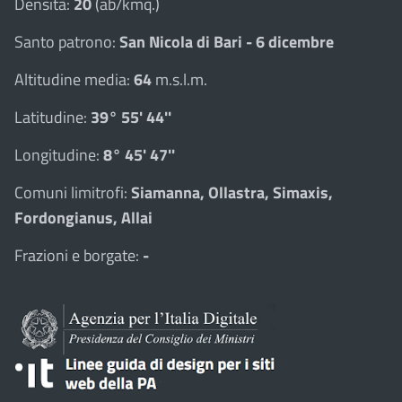
Densità:
20
(ab/kmq.)
Santo patrono:
San Nicola di Bari - 6 dicembre
Altitudine media:
64
m.s.l.m.
Latitudine:
39° 55' 44''
Longitudine:
8° 45' 47''
Comuni limitrofi:
Siamanna, Ollastra, Simaxis,
Fordongianus, Allai
Frazioni e borgate:
-