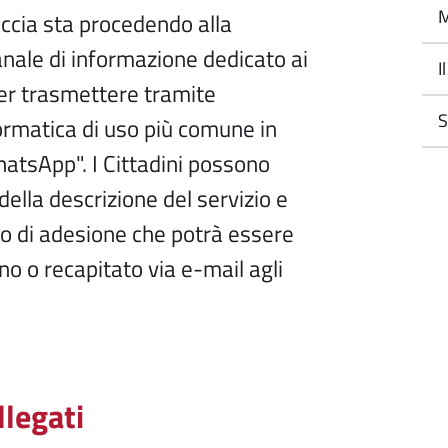
M
iccia sta procedendo alla
anale di informazione dedicato ai
I
 per trasmettere tramite
S
formatica di uso più comune in
atsApp". I Cittadini possono
ella descrizione del servizio e
lo di adesione che potrà essere
 o recapitato via e-mail agli
llegati