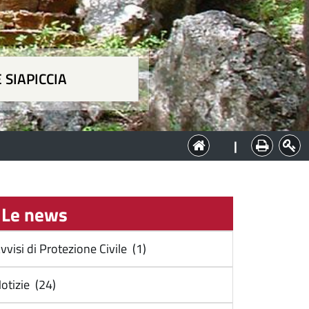
 SIAPICCIA
ia
|
Le news
vvisi di Protezione Civile (1)
otizie (24)