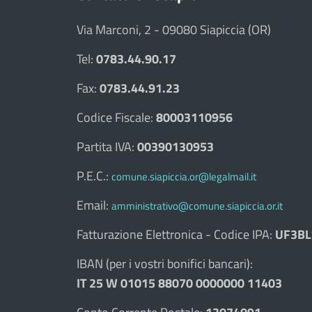
Via Marconi, 2 - 09080 Siapiccia (OR)
Tel:
0783.44.90.17
Fax:
0783.44.91.23
Codice Fiscale:
80003110956
Partita IVA:
00390130953
P.E.C.:
comune.siapiccia.or@legalmail.it
Email:
amministrativo@comune.siapiccia.or.it
Fatturazione Elettronica - Codice IPA:
UF3BL
IBAN (per i vostri bonifici bancari):
IT 25 W 01015 88070 0000000 11403