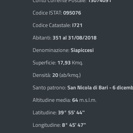
Conto Corrente Postale:
13074091
Codice ISTAT:
095076
Codice Catastale:
I721
Abitanti:
351 al 31/08/2018
Denominazione:
Siapiccesi
Superficie:
17,93
Kmq.
Densità:
20
(ab/kmq.)
Santo patrono:
San Nicola di Bari - 6 dicem
Altitudine media:
64
m.s.l.m.
Latitudine:
39° 55' 44''
Longitudine:
8° 45' 47''