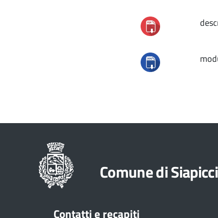
descr
modu
Comune di Siapicc
Contatti e recapiti