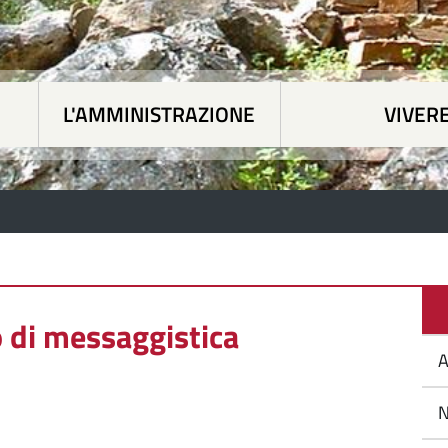
L'AMMINISTRAZIONE
VIVERE
 tematiche
|
L'Amministrazione
|
Vivere Siapicc
io di messaggistica
A
N