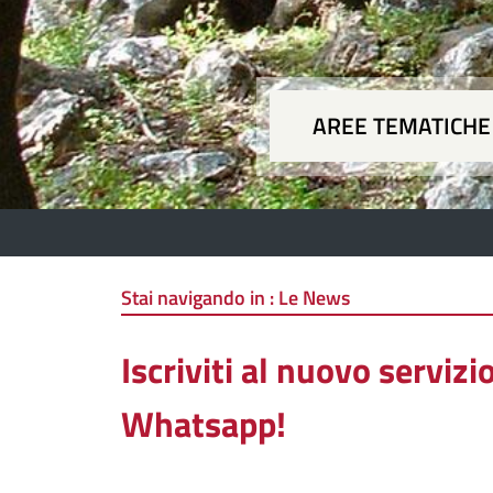
AREE TEMATICHE
Aree
Stai navigando in :
Le News
Iscriviti al nuovo serviz
Whatsapp!