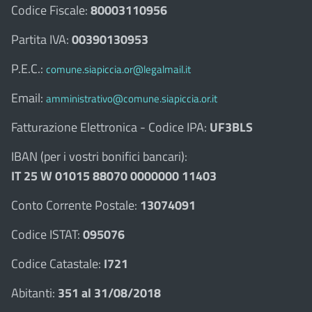
Codice Fiscale:
80003110956
Partita IVA:
00390130953
P.E.C.:
comune.siapiccia.or@legalmail.it
Email:
amministrativo@comune.siapiccia.or.it
Fatturazione Elettronica - Codice IPA:
UF3BLS
IBAN (per i vostri bonifici bancari):
IT 25 W 01015 88070 0000000 11403
Conto Corrente Postale:
13074091
Codice ISTAT:
095076
Codice Catastale:
I721
Abitanti:
351 al 31/08/2018