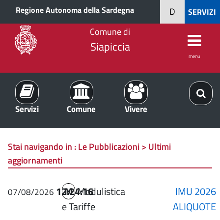
Regione Autonoma della Sardegna
D
SERVIZI
Comune di
Siapiccia
menu
Servizi
Comune
Vivere
Stai navigando in :
Le Pubblicazioni > Ultimi
aggiornamenti
12:24:16
M
Modulistica
IMU 2026
07/08/2026
e Tariffe
ALIQUOTE