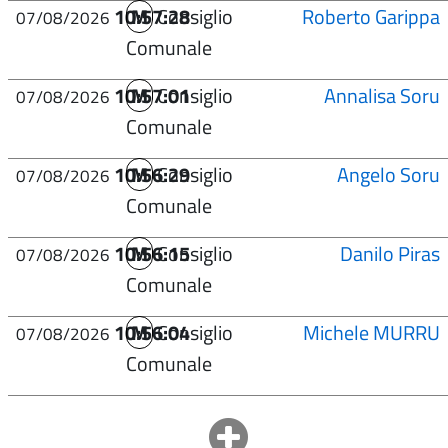
10:57:28
M
Consiglio
Roberto Garippa
07/08/2026
Comunale
10:57:01
M
Consiglio
Annalisa Soru
07/08/2026
Comunale
10:56:29
M
Consiglio
Angelo Soru
07/08/2026
Comunale
10:56:15
M
Consiglio
Danilo Piras
07/08/2026
Comunale
10:56:04
M
Consiglio
Michele MURRU
07/08/2026
Comunale