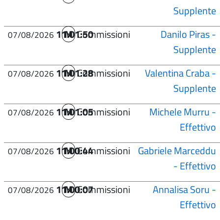
Supplente
11:01:50
M
Commissioni
Danilo Piras -
07/08/2026
Supplente
11:01:28
M
Commissioni
Valentina Craba -
07/08/2026
Supplente
11:01:05
M
Commissioni
Michele Murru -
07/08/2026
Effettivo
11:00:44
M
Commissioni
Gabriele Marceddu
07/08/2026
- Effettivo
11:00:07
M
Commissioni
Annalisa Soru -
07/08/2026
Effettivo