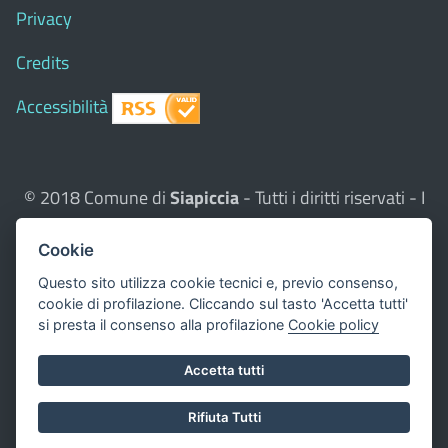
Privacy
Credits
Accessibilità
© 2018 Comune di
Siapiccia
- Tutti i diritti riservati - I
contenuti del sito, testi e immagini sono di proprietà
del Comune - CMS:
Città In Comune
Cookie
Questo sito utilizza, nella versione per UTENTI CON
Questo sito utilizza cookie tecnici e, previo consenso,
cookie di profilazione. Cliccando sul tasto 'Accetta tutti'
DISLESSIA,
Biancoenero ®
, una font italiana ad Alta
si presta il consenso alla profilazione
Cookie policy
Leggibilità.
Valuta questo sito
Accetta tutti
Dichiarazione di accessibilità
Rifiuta Tutti
redatta il 16.05.2023