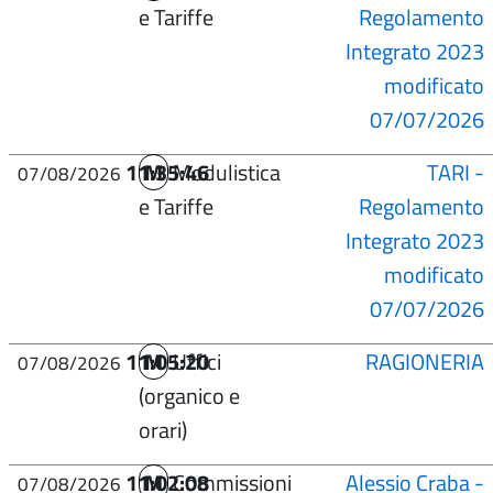
e Tariffe
Regolamento
Integrato 2023
modificato
07/07/2026
11:35:46
M
Modulistica
TARI -
07/08/2026
e Tariffe
Regolamento
Integrato 2023
modificato
07/07/2026
11:05:20
M
Uffici
RAGIONERIA
07/08/2026
(organico e
orari)
11:02:08
M
Commissioni
Alessio Craba -
07/08/2026