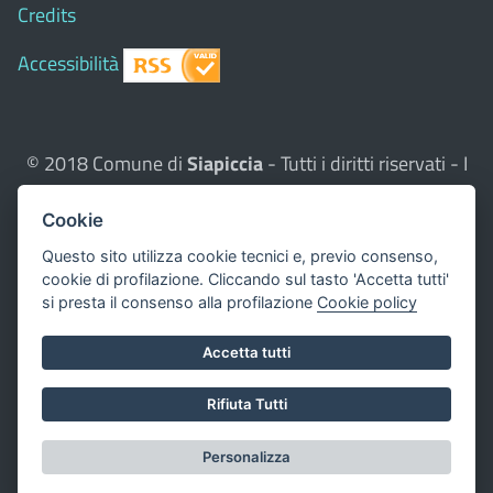
Credits
Accessibilità
© 2018 Comune di
Siapiccia
- Tutti i diritti riservati - I
contenuti del sito, testi e immagini sono di proprietà
Cookie
del Comune - CMS:
Città In Comune
Questo sito utilizza, nella versione per UTENTI CON
Questo sito utilizza cookie tecnici e, previo consenso,
cookie di profilazione. Cliccando sul tasto 'Accetta tutti'
DISLESSIA,
Biancoenero ®
, una font italiana ad Alta
si presta il consenso alla profilazione
Cookie policy
Leggibilità.
Valuta questo sito
Accetta tutti
Dichiarazione di accessibilità
Rifiuta Tutti
redatta il 16.05.2023
Personalizza
Impostazione cookie