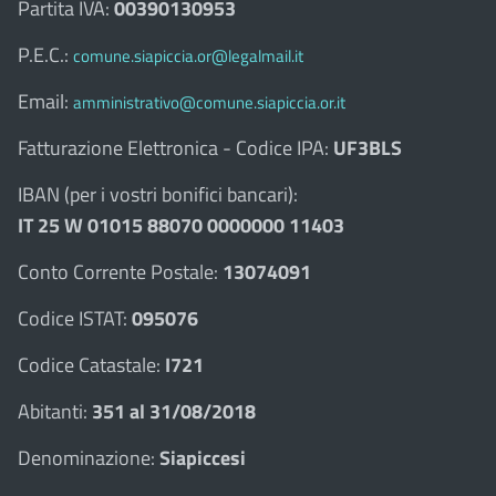
Partita IVA:
00390130953
P.E.C.:
comune.siapiccia.or@legalmail.it
Email:
amministrativo@comune.siapiccia.or.it
Fatturazione Elettronica - Codice IPA:
UF3BLS
IBAN (per i vostri bonifici bancari):
IT 25 W 01015 88070 0000000 11403
Conto Corrente Postale:
13074091
Codice ISTAT:
095076
Codice Catastale:
I721
Abitanti:
351 al 31/08/2018
Denominazione:
Siapiccesi