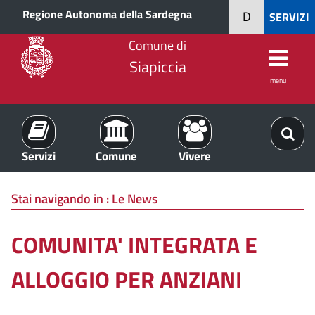
Regione Autonoma della Sardegna
D
SERVIZI
Comune di
Siapiccia
menu
Servizi
Comune
Vivere
Stai navigando in :
Le News
COMUNITA' INTEGRATA E
ALLOGGIO PER ANZIANI