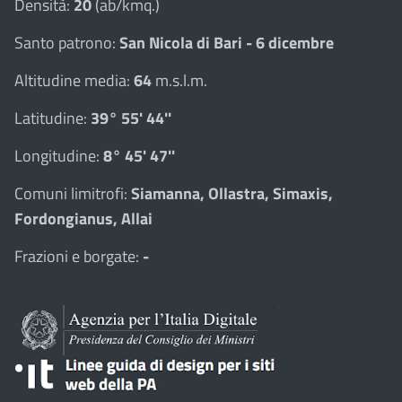
Densità:
20
(ab/kmq.)
Santo patrono:
San Nicola di Bari - 6 dicembre
Altitudine media:
64
m.s.l.m.
Latitudine:
39° 55' 44''
Longitudine:
8° 45' 47''
Comuni limitrofi:
Siamanna, Ollastra, Simaxis,
Fordongianus, Allai
Frazioni e borgate:
-