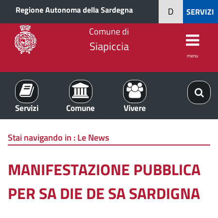
Regione Autonoma della Sardegna
D
SERVIZI
Comune di
Siapiccia
menu
Servizi
Comune
Vivere
Stai navigando in :
Le News
MANIFESTAZIONE PUBBLICA
PER SA DIE DE SA SARDIGNA