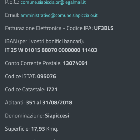
P.E.C.:
comune.siapiccia.or@legalmail.it
Email:
amministrativo@comune.siapiccia.or.it
Fatturazione Elettronica - Codice IPA:
UF3BLS
IBAN (per i vostri bonifici bancari):
IT 25 W 01015 88070 0000000 11403
Conto Corrente Postale:
13074091
Codice ISTAT:
095076
Codice Catastale:
I721
Abitanti:
351 al 31/08/2018
Denominazione:
Siapiccesi
Superficie:
17,93
Kmq.