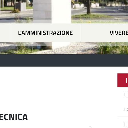
L'AMMINISTRAZIONE
VIVERE
 tematiche
|
L'Amministrazione
|
Vivere Siapicc
I
I
L
ECNICA
I