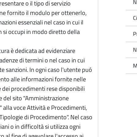
N
esentare o il tipo di servizio
ene fornito il modulo per ottenerlo,
C
azioni essenziali nel caso in cui il
si occupi in modo diretto della
P
N
cura è dedicata ad evidenziare
adenze di termini o nel caso in cui
M
te sanzioni. In ogni caso l'utente puó
ento alle informazioni fornite nelle
 dei procedimenti rese disponibili
e del sito "Amministrazione
 alla voce Attività e Procedimenti,
Tipologie di Procedimento". Nel caso
ani o in difficoltà si utilizza ogni
 al fine di agevolare l'accesso ai