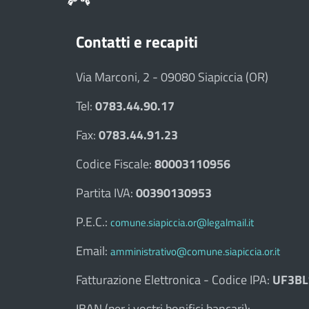
Contatti e recapiti
Via Marconi, 2 - 09080 Siapiccia (OR)
Tel:
0783.44.90.17
Fax:
0783.44.91.23
Codice Fiscale:
80003110956
Partita IVA:
00390130953
P.E.C.:
comune.siapiccia.or@legalmail.it
Email:
amministrativo@comune.siapiccia.or.it
Fatturazione Elettronica - Codice IPA:
UF3BL
IBAN (per i vostri bonifici bancari):