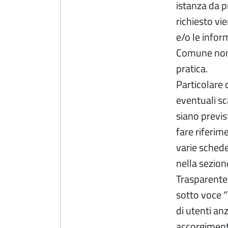
istanza da pr
richiesto vi
e/o le inform
Comune non 
pratica.
Particolare 
eventuali sc
siano previs
fare riferim
varie schede
nella sezion
Trasparente"
sotto voce "
di utenti anzi
accorgimento