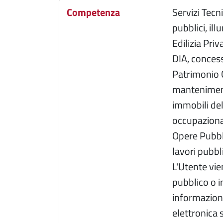
Competenza
Servizi Tecn
pubblici, il
Edilizia Priv
DIA, concessi
Patrimonio 
manteniment
immobili de
occupazional
Opere Pubbl
lavori pubbli
L'Utente vie
pubblico o in
informazione
elettronica s