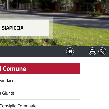
 SIAPICCIA
ia
|
l Comune
l Sindaco
a Giunta
l Consiglio Comunale