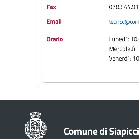
Fax
0783.44.91
Email
tecnico@comun
Orario
Lunedì : 10
Mercoledì :
Venerdì : 1
Comune di Siapicc