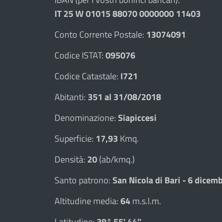
IT 25 W 01015 88070 0000000 11403
Conto Corrente Postale:
13074091
Codice ISTAT:
095076
Codice Catastale:
I721
Abitanti:
351 al 31/08/2018
Denominazione:
Siapiccesi
Superficie:
17,93
Kmq.
Densità:
20
(ab/kmq.)
Santo patrono:
San Nicola di Bari - 6 dicem
Altitudine media:
64
m.s.l.m.
Latitudine:
39° 55' 44''