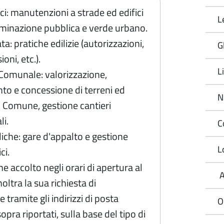
ici: manutenzioni a strade ed edifici
L
luminazione pubblica e verde urbano.
ata: pratiche edilizie (autorizzazioni,
Gl
oni, etc.).
L
Comunale: valorizzazione,
o e concessione di terreni ed
N
l Comune, gestione cantieri
i.
C
iche: gare d'appalto e gestione
L
ci.
ne accolto negli orari di apertura al
A
oltra la sua richiesta di
 tramite gli indirizzi di posta
O
opra riportati, sulla base del tipo di