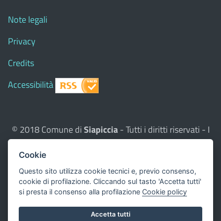
Note legali
Privacy
Credits
Accessibilità
© 2018 Comune di
Siapiccia
- Tutti i diritti riservati - I
contenuti del sito, testi e immagini sono di proprietà
Cookie
del Comune - CMS:
Città In Comune
Questo sito utilizza, nella versione per UTENTI CON
Questo sito utilizza cookie tecnici e, previo consenso,
cookie di profilazione. Cliccando sul tasto 'Accetta tutti'
DISLESSIA,
Biancoenero ®
, una font italiana ad Alta
si presta il consenso alla profilazione
Cookie policy
Leggibilità.
Valuta questo sito
Accetta tutti