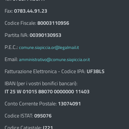
Fax:
0783.44.91.23
Codice Fiscale:
80003110956
Partita IVA:
00390130953
P.E.C.:
comune.siapiccia.or@legalmail.it
Email:
amministrativo@comune.siapiccia.or.it
Fatturazione Elettronica - Codice IPA:
UF3BLS
IBAN (per i vostri bonifici bancari):
IT 25 W 01015 88070 0000000 11403
Conto Corrente Postale:
13074091
Codice ISTAT:
095076
Codice Catastale:
I721