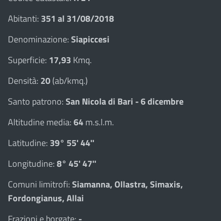
Abitanti:
351 al 31/08/2018
Denominazione:
Siapiccesi
Superficie:
17,93
Kmq.
Densità:
20
(ab/kmq.)
Santo patrono:
San Nicola di Bari - 6 dicembre
Altitudine media:
64
m.s.l.m.
Latitudine:
39° 55' 44''
Longitudine:
8° 45' 47''
Comuni limitrofi:
Siamanna, Ollastra, Simaxis,
Fordongianus, Allai
Frazioni e borgate:
-