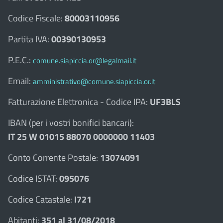
Codice Fiscale:
80003110956
Partita IVA:
00390130953
P.E.C.:
comune.siapiccia.or@legalmail.it
Email:
amministrativo@comune.siapiccia.or.it
Fatturazione Elettronica - Codice IPA:
UF3BLS
IBAN (per i vostri bonifici bancari):
IT 25 W 01015 88070 0000000 11403
Conto Corrente Postale:
13074091
Codice ISTAT:
095076
Codice Catastale:
I721
Abitanti:
351 al 31/08/2018