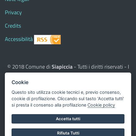
Privacy
Credits
Accessibilità
© 2018 Comune di
Siapiccia
- Tutti i diritti riservati - I
contenuti del sito, testi e immagini sono di proprietà
Cookie
del Comune - CMS:
Città In Comune
Questo sito utilizza, nella versione per UTENTI CON
Questo sito utilizza cookie tecnici e, previo consenso,
cookie di profilazione. Cliccando sul tasto 'Accetta tutti'
DISLESSIA,
Biancoenero ®
, una font italiana ad Alta
si presta il consenso alla profilazione
Cookie policy
Leggibilità.
Valuta questo sito
Accetta tutti
Dichiarazione di accessibilità
Rifiuta Tutti