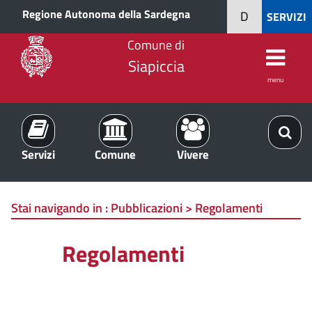
Regione Autonoma della Sardegna
D
SERVIZI
Comune di
Siapiccia
menu
Servizi
Comune
Vivere
Stai navigando in :
Pubblicazioni > Regolamenti
Regolamenti