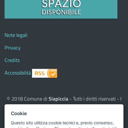
Note legali
Privacy
Credits
Accessibilità
© 2018 Comune di
Siapiccia
- Tutti i diritti riservati - I
contenuti del sito, testi e immagini sono di proprietà
Cookie
del Comune - CMS:
Città In Comune
Questo sito utilizza, nella versione per UTENTI CON
Questo sito utilizza cookie tecnici e, previo consenso,