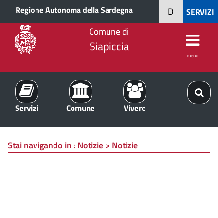
Regione Autonoma della Sardegna
D
SERVIZI
Comune di
Siapiccia
menu
Servizi
Comune
Vivere
Stai navigando in :
Notizie > Notizie