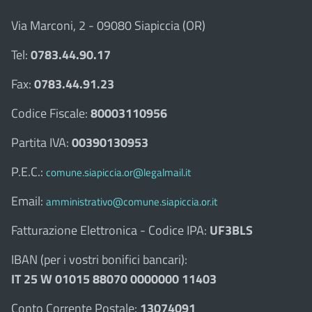
Via Marconi, 2 - 09080 Siapiccia (OR)
Tel:
0783.44.90.17
Fax:
0783.44.91.23
Codice Fiscale:
80003110956
Partita IVA:
00390130953
P.E.C.:
comune.siapiccia.or@legalmail.it
Email:
amministrativo@comune.siapiccia.or.it
Fatturazione Elettronica - Codice IPA:
UF3BLS
IBAN (per i vostri bonifici bancari):
IT 25 W 01015 88070 0000000 11403
Conto Corrente Postale:
13074091