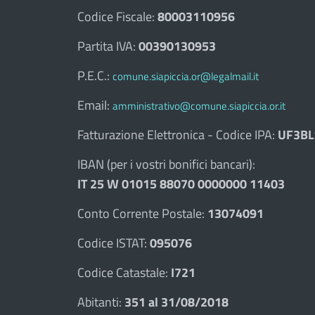
Codice Fiscale:
80003110956
Partita IVA:
00390130953
P.E.C.:
comune.siapiccia.or@legalmail.it
Email:
amministrativo@comune.siapiccia.or.it
Fatturazione Elettronica - Codice IPA:
UF3BL
IBAN (per i vostri bonifici bancari):
IT 25 W 01015 88070 0000000 11403
Conto Corrente Postale:
13074091
Codice ISTAT:
095076
Codice Catastale:
I721
Abitanti:
351 al 31/08/2018