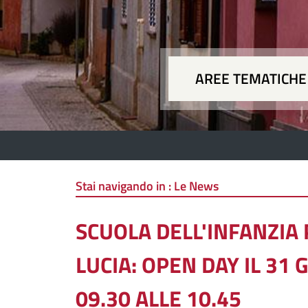
AREE TEMATICHE
Aree
Stai navigando in :
Le News
SCUOLA DELL'INFANZIA
LUCIA: OPEN DAY IL 31
09.30 ALLE 10.45