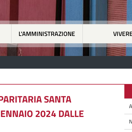
L'AMMINISTRAZIONE
VIVERE
 tematiche
|
L'Amministrazione
|
Vivere Siapicc
 PARITARIA SANTA
A
 GENNAIO 2024 DALLE
N