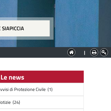
 SIAPICCIA
ia
|
Le news
vvisi di Protezione Civile (1)
otizie (24)