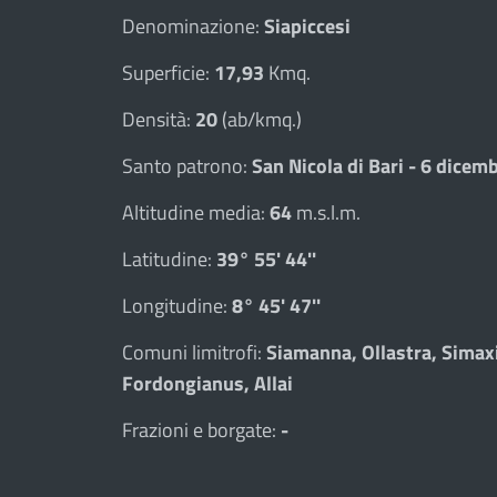
Denominazione:
Siapiccesi
Superficie:
17,93
Kmq.
Densità:
20
(ab/kmq.)
Santo patrono:
San Nicola di Bari - 6 dicem
Altitudine media:
64
m.s.l.m.
Latitudine:
39° 55' 44''
Longitudine:
8° 45' 47''
Comuni limitrofi:
Siamanna, Ollastra, Simax
Fordongianus, Allai
Frazioni e borgate:
-