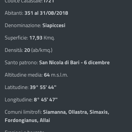
Codice Catastale:
I721
Abitanti:
351 al 31/08/2018
Denominazione:
Siapiccesi
Superficie:
17,93
Kmq.
Densità:
20
(ab/kmq.)
Santo patrono:
San Nicola di Bari - 6 dicembre
Altitudine media:
64
m.s.l.m.
Latitudine:
39° 55' 44''
Longitudine:
8° 45' 47''
Comuni limitrofi:
Siamanna, Ollastra, Simaxis,
Fordongianus, Allai