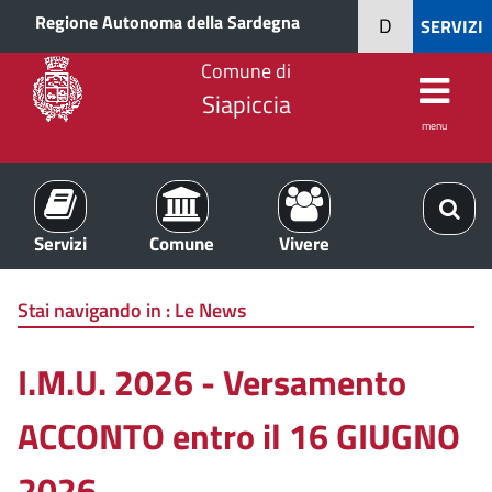
Regione Autonoma della Sardegna
D
SERVIZI
Comune di
Siapiccia
menu
Servizi
Comune
Vivere
Stai navigando in :
Le News
I.M.U. 2026 - Versamento
ACCONTO entro il 16 GIUGNO
2026