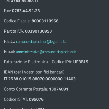
Tel:
0783.44.90.17
Fax:
0783.44.91.23
Codice Fiscale:
80003110956
Partita IVA:
00390130953
P.E.C.:
comune.siapiccia.or@legalmail.it
Email:
amministrativo@comune.siapiccia.or.it
Fatturazione Elettronica - Codice IPA:
UF3BLS
IBAN (per i vostri bonifici bancari):
IT 25 W 01015 88070 0000000 11403
Conto Corrente Postale:
13074091
Codice ISTAT:
095076