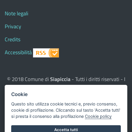
Note legali
Privacy
Credits
Accessibilità
© 2018 Comune di
Siapiccia
- Tutti i diritti riservati - I
contenuti del sito, testi e immagini sono di proprietà
Cookie
del Comune - CMS:
Città In Comune
Questo sito utilizza, nella versione per UTENTI CON
Questo sito utilizza cookie tecnici e, previo consenso,
cookie di profilazione. Cliccando sul tasto 'Accetta tutti'
DISLESSIA,
Biancoenero ®
, una font italiana ad Alta
si presta il consenso alla profilazione
Cookie policy
Leggibilità.
Valuta questo sito
Accetta tutti